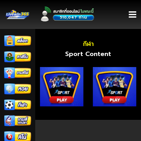
ท่าน
510,047
หน้าหลัก
กีฬา
Sport Content
สมัครสมาชิก
โปรโมชั่น
กิจกรรม
เข้าสู่ระบบ
ใบเซอร์