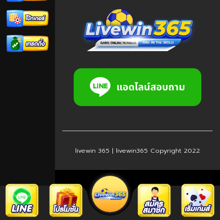
livewin 365 | livewin365
Copyright 2022